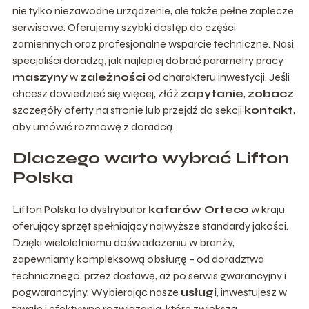
nie tylko niezawodne urządzenie, ale także pełne zaplecze
serwisowe. Oferujemy szybki dostęp do części
zamiennych oraz profesjonalne wsparcie techniczne. Nasi
specjaliści doradzą, jak najlepiej dobrać parametry pracy
maszyny
w
zależności
od charakteru inwestycji. Jeśli
chcesz dowiedzieć się więcej, złóż
zapytanie
,
zobacz
szczegóły oferty na stronie lub przejdź do sekcji
kontakt
,
aby umówić rozmowę z doradcą.
Dlaczego warto wybrać Lifton
Polska
Lifton Polska to dystrybutor
kafarów Orteco
w kraju,
oferujący sprzęt spełniający najwyższe standardy jakości.
Dzięki wieloletniemu doświadczeniu w branży,
zapewniamy kompleksową obsługę – od doradztwa
technicznego, przez dostawę, aż po serwis gwarancyjny i
pogwarancyjny. Wybierając nasze
usługi
, inwestujesz w
trwałe i efektywne rozwiązania, które zwiększą