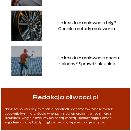
Ile kosztuje malowanie felg?
Cennik i metody malowania
Ile kosztuje malowanie dachu
z blachy? Sprawdź aktualne
ceny!
Redakcja oliwood.pl
Nasz zespół redakcyjny z pasją podchodzi do tematów związanych z
budownictwem, aranżacją wnętrz, nieruchomościami, ogrodem oraz
lifestylem. Chętnie dzielimy się naszą wiedzą, upraszczając złożone
zagadnienia, aby każdy mógł z łatwością wprowadzić je w życie.