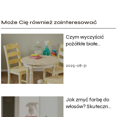
Może Cię również zainteresować
Czym wyczyścić
pożółkłe białe
meble? Sprawdzone
metody i porady
2025-08-31
Jak zmyć farbę do
włosów? Skuteczne
metody i porady