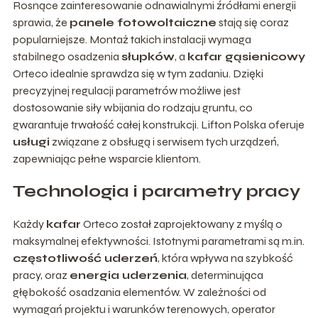
Rosnące zainteresowanie odnawialnymi źródłami energii
sprawia, że
panele fotowoltaiczne
stają się coraz
popularniejsze. Montaż takich instalacji wymaga
stabilnego osadzenia
słupków
, a
kafar gąsienicowy
Orteco idealnie sprawdza się w tym zadaniu. Dzięki
precyzyjnej regulacji parametrów możliwe jest
dostosowanie siły wbijania do rodzaju gruntu, co
gwarantuje trwałość całej konstrukcji. Lifton Polska oferuje
usługi
związane z obsługą i serwisem tych urządzeń,
zapewniając pełne wsparcie klientom.
Technologia i parametry pracy
Każdy
kafar
Orteco został zaprojektowany z myślą o
maksymalnej efektywności. Istotnymi parametrami są m.in.
częstotliwość uderzeń
, która wpływa na szybkość
pracy, oraz
energia uderzenia
, determinująca
głębokość osadzania elementów. W zależności od
wymagań projektu i warunków terenowych, operator