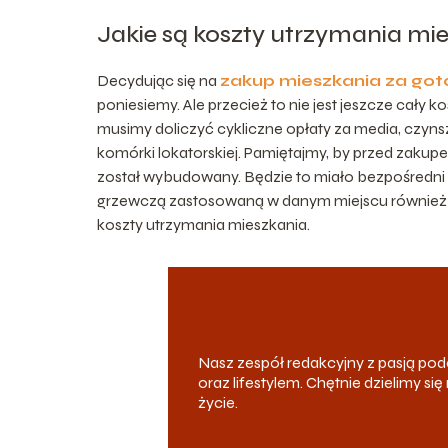
Jakie są koszty utrzymania mi
Decydując się na
zakup mieszkania za go
poniesiemy. Ale przecież to nie jest jeszcze cały
musimy doliczyć cykliczne opłaty za media, czynsz,
komórki lokatorskiej. Pamiętajmy, by przed zakupem 
został wybudowany. Będzie to miało bezpośredni 
grzewczą zastosowaną w danym miejscu również d
koszty utrzymania mieszkania.
Nasz zespół redakcyjny z pasją p
oraz lifestylem. Chętnie dzielimy s
życie.