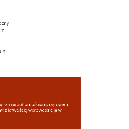
ęczny
iem
gię
ętrz, nieruchomościami, ogrodem
ógł z łatwością wprowadzić je w