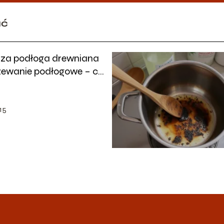
ać
sza podłoga drewniana
zewanie podłogowe – co
wiedzieć?
15