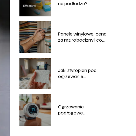
na podłodze?
Sprawdzone metody z
forum
Panele winylowe: cena
za m2 robocizny i co
wpływa na koszty?
Jaki styropian pod
ogrzewanie
podłogowe? Wybór i
porady
Ogrzewanie
podłogowe
elektryczne: koszty
miesięczne i
oszczędności