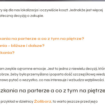
ię dla nas lokalizacja i oczywiście koszt. Jednakże jest więcej
tateczną decyzją o zakupie.
ania na parterze a co z tym na piętrze?
a – bliższe i dalsze?
zkania?
m zwykle ogromne emocje. Jest to jedna z niewielu decyzji, któ
obrze, żeby była przemyślana i poparta dość szczegółową wied
o pytać o wszystko, co nas interesuje i wzbudza wątpliwości.
zkania na parterze a co z tym na piętrz
 przykład w dzielnicy
Żoliborz
, to warto jeszcze przed jego