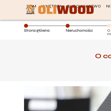
DOM
WNĘTRZA
BUDOWNICTWO
N
Strona główna
Nieruchomości
O
m
O c