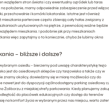
n względem stron świata i czy ewentualny ogródek lub taras
ji na położenie, mamy odpowiednie zabezpieczenie przed wilgoci
ki, przechowalnie i komórki lokatorskie. Istotne jest również
 mieszkania parterowe często zbierają cały hałas związany z
eszkaniach usytuowanych na piętrze, z pewnością ważne będzie
względem mieszkania. I podobnie jak przy mieszkaniach
szkania więc zapytajmy o to koniecznie, chyba że lubimy okna
nia – bliższe i dalsze?
a wybranym osiedlu – bierzemy pod uwagę charakterystykę tego
aleko jest do osiedlowych sklepów czy targowiska a także czy w
i nie znamy okolicy, dowiedzmy się w miarę możliwości czy do
e nawet jest do dyspozycji ogólnodostępny parking osiedlowy c
a Żoliborzu z miejskiej strefy parkowania. Kiedy planujemy zaku
e odległość do placówek edukacyjnych czy dostęp do terenów
 się na komfort życia w wybranym przez nas miejscu, warto zat