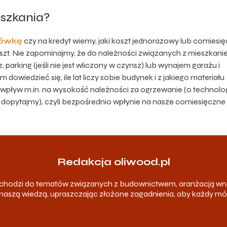
eszkania?
tówkę
czy na kredyt wiemy, jaki koszt jednorazowy lub comiesi
 koszt. Nie zapominajmy, że do należności związanych z mieszkan
 parking (jeśli nie jest wliczony w czynsz) lub wynajem garażu i
dowiedzieć się, ile lat liczy sobie budynek i z jakiego materiału
wpływ m.in. na wysokość należności za ogrzewanie (o technolo
opytajmy), czyli bezpośrednio wpłynie na nasze comiesięczne
Redakcja oliwood.pl
odchodzi do tematów związanych z budownictwem, aranżacją wn
ię naszą wiedzą, upraszczając złożone zagadnienia, aby każdy m