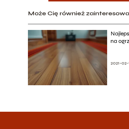
Może Cię również zainteresow
Najlep
na ogr
warto 
2021-02-