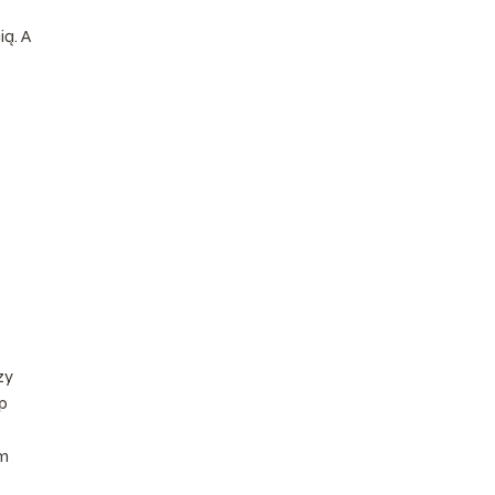
ą. A
zy
p
em