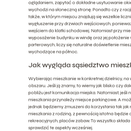
oglądaniem, zapytać o dokładne usytuowanie okie
wychodzi na słoneczną stronę. Ponadto czy z rac
także, w którym miejscu znajdują się wszelkie liczni
wygłuszenie przy drzwiach wejściowych, ponieważ
wejściem do klatki schodowej. Natomiast przy mi
wyposażenie budynku w windę oraz jej położenie 
parterowych, liczy się naturalne doświetlenie mie
wychodzące na północ.
Jak wygląda sąsiedztwo mieszka
Wybierając mieszkanie w konkretnej dzielnicy, n
obszaru. Jeśli ją znamy, to wiemy jak blisko czy d
pobliżu jest komunikacja miejska. Natomiast, jeśl
mieszkania przynależy miejsce parkingowe. A moż
jednak będziemy zmuszeni do korzystania tak jak n
mieszkania z rodziną, z pewnością istotna będzi
rekreacyjnych, placów zabaw. To wszystko składa
sprawdzić te aspekty wcześniej.