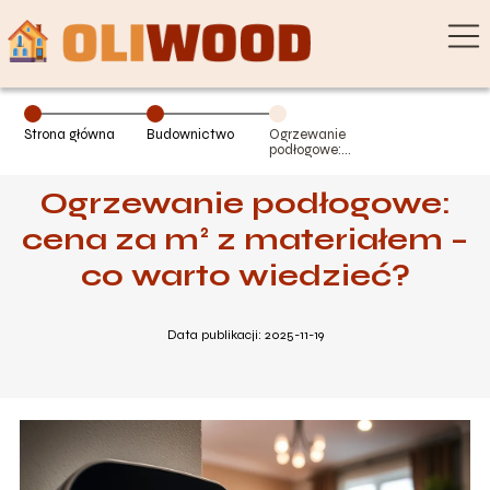
Strona główna
Budownictwo
Ogrzewanie
podłogowe:
cena za m² z
materiałem – co
Ogrzewanie podłogowe:
warto wiedzieć?
cena za m² z materiałem –
co warto wiedzieć?
Data publikacji: 2025-11-19