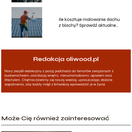
Ile kosztuje malowanie dachu
z blachy? Sprawdź aktualne
ceny!
Redakcja oliwood.pl
Nasz zespół redakcyjny z pasją podchodzi do tematów związanych z
budownictwem, aranżacją wnętrz, nieruchomościami, ogrodem oraz
lifestylem. Chętnie dzielimy się naszą wiedzą, upraszczając złożone
zagadnienia, aby każdy mógł z łatwością wprowadzić je w życie.
Może Cię również zainteresować