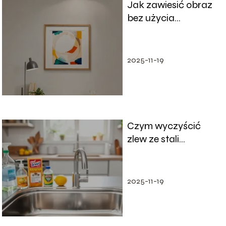
Jak zawiesić obraz
bez użycia
wiertarki?
Pomysłowe metody
na ozdabianie ścian
2025-11-19
Czym wyczyścić
zlew ze stali
nierdzewnej?
Skuteczne metody
2025-11-19