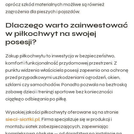
oprócz szkód materialnych możliwe są również
zagrożenia dla pieszych i pojazdów.
Dlaczego warto zainwestować
w piłkochwyt na swojej
posesji?
Zakup piłkochwytu to inwestycja w bezpieczeństwo,
komfort i funkcjonalność przydomowej przestrzeni. Z
punktu widzenia właściciela posesji zapewnia ona ochronę
przed przypadkowymi uszkodzeniami ogrodzeń, okien,
szklarni czy samochodów. Ponadto pozwala na beztroską
zabawę dzieci i treningi sportowe bez konieczności
ciągłego odbiegania po piłkę.
Wysokiej jakości piłkochwyty oferowane są na stronie
sieci-siatki.pl
. Firma specjalizuje się w produkcji i
montażu siatek zabezpieczających, zapewniając
kompleksową obsługę — od doradztwa po instalację na