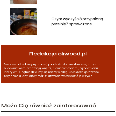
porady!
Czym wyczyścić przypaloną
patelnię? Sprawdzone
domowe sposoby
Redakcja oliwood.pl
Nasz zespół redakcyjny z pasją podchodzi do tematów związanych z
budownictwem, aranżacją wnętrz, nieruchomościami, ogrodem oraz
lifestylem. Chętnie dzielimy się naszą wiedzą, upraszczając złożone
zagadnienia, aby każdy mógł z łatwością wprowadzić je w życie.
Może Cię również zainteresować