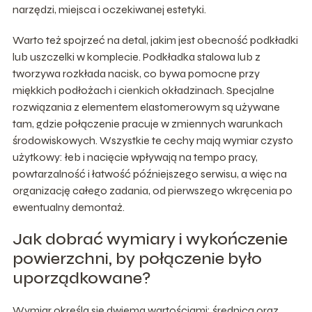
narzędzi, miejsca i oczekiwanej estetyki.
Warto też spojrzeć na detal, jakim jest obecność podkładki
lub uszczelki w komplecie. Podkładka stalowa lub z
tworzywa rozkłada nacisk, co bywa pomocne przy
miękkich podłożach i cienkich okładzinach. Specjalne
rozwiązania z elementem elastomerowym są używane
tam, gdzie połączenie pracuje w zmiennych warunkach
środowiskowych. Wszystkie te cechy mają wymiar czysto
użytkowy: łeb i nacięcie wpływają na tempo pracy,
powtarzalność i łatwość późniejszego serwisu, a więc na
organizację całego zadania, od pierwszego wkręcenia po
ewentualny demontaż.
Jak dobrać wymiary i wykończenie
powierzchni, by połączenie było
uporządkowane?
Wymiar określa się dwiema wartościami: średnicą oraz