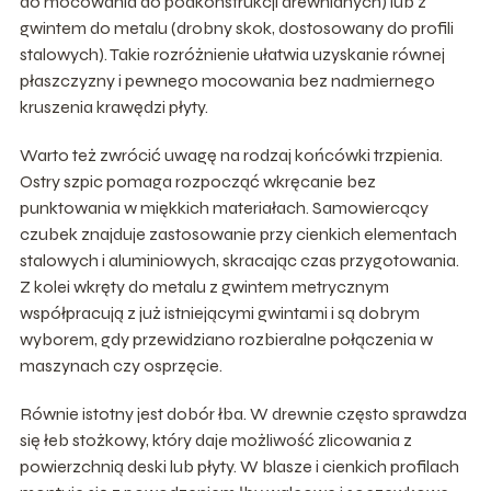
do mocowania do podkonstrukcji drewnianych) lub z
gwintem do metalu (drobny skok, dostosowany do profili
stalowych). Takie rozróżnienie ułatwia uzyskanie równej
płaszczyzny i pewnego mocowania bez nadmiernego
kruszenia krawędzi płyty.
Warto też zwrócić uwagę na rodzaj końcówki trzpienia.
Ostry szpic pomaga rozpocząć wkręcanie bez
punktowania w miękkich materiałach. Samowiercący
czubek znajduje zastosowanie przy cienkich elementach
stalowych i aluminiowych, skracając czas przygotowania.
Z kolei wkręty do metalu z gwintem metrycznym
współpracują z już istniejącymi gwintami i są dobrym
wyborem, gdy przewidziano rozbieralne połączenia w
maszynach czy osprzęcie.
Równie istotny jest dobór łba. W drewnie często sprawdza
się łeb stożkowy, który daje możliwość zlicowania z
powierzchnią deski lub płyty. W blasze i cienkich profilach