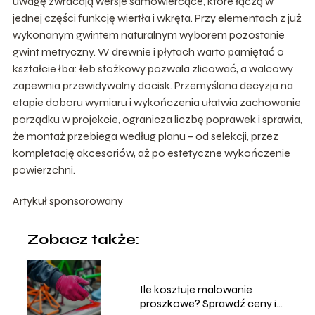
uwagę zwracają wersje samowiercące, które łączą w
jednej części funkcję wiertła i wkręta. Przy elementach z już
wykonanym gwintem naturalnym wyborem pozostanie
gwint metryczny. W drewnie i płytach warto pamiętać o
kształcie łba: łeb stożkowy pozwala zlicować, a walcowy
zapewnia przewidywalny docisk. Przemyślana decyzja na
etapie doboru wymiaru i wykończenia ułatwia zachowanie
porządku w projekcie, ogranicza liczbę poprawek i sprawia,
że montaż przebiega według planu – od selekcji, przez
kompletację akcesoriów, aż po estetyczne wykończenie
powierzchni.
Artykuł sponsorowany
Zobacz także:
Ile kosztuje malowanie
proszkowe? Sprawdź ceny i