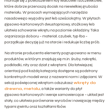
montuje się z powodzeniem łby walcowe i soczewkowe,
które dobrze przenoszą docisk na niewielkiej grubości
materiału. W pracach wymagających narzędzia
nasadowego wygodny jest łeb sześciokątny. W płytach
gipsowo‑kartonowych dwustopniowy, stożkowy łeb
ułatwia schowanie wkrętu na poziomie okładziny. Taka
organizacja doboru – materiał, czubek, typ łba –
porządkuje decyzję już na starcie i redukuje liczbę prób.
Na stronie producenta elementy pogrupowano w menu
produktów, w którym znajdują się m.in. śruby, nakrętki,
podkładki, nity oraz dział z wkrętami. Dla łatwiejszej
orientacji pod każdą kategorią dostępne są podstrony
konkretnych modeli wraz z nazwami norm i zdjęciami. W
sekcji poświęconej wkrętom odszukasz
wkręty do
drewna, metalu
, a także warianty do płyt
gipsowo‑kartonowych i wersje samowiercące – układ jest
stały, co ułatwia porównanie wyrobów i nawigację między
typami gwintu oraz kształtami łbów.