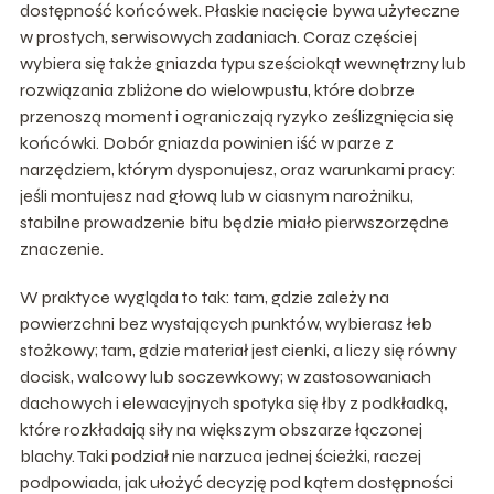
dostępność końcówek. Płaskie nacięcie bywa użyteczne
w prostych, serwisowych zadaniach. Coraz częściej
wybiera się także gniazda typu sześciokąt wewnętrzny lub
rozwiązania zbliżone do wielowpustu, które dobrze
przenoszą moment i ograniczają ryzyko ześlizgnięcia się
końcówki. Dobór gniazda powinien iść w parze z
narzędziem, którym dysponujesz, oraz warunkami pracy:
jeśli montujesz nad głową lub w ciasnym narożniku,
stabilne prowadzenie bitu będzie miało pierwszorzędne
znaczenie.
W praktyce wygląda to tak: tam, gdzie zależy na
powierzchni bez wystających punktów, wybierasz łeb
stożkowy; tam, gdzie materiał jest cienki, a liczy się równy
docisk, walcowy lub soczewkowy; w zastosowaniach
dachowych i elewacyjnych spotyka się łby z podkładką,
które rozkładają siły na większym obszarze łączonej
blachy. Taki podział nie narzuca jednej ścieżki, raczej
podpowiada, jak ułożyć decyzję pod kątem dostępności