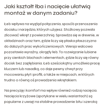
Jaki kształt łba i nacięcie ułatwią
montaż w danym zadaniu?
Łeb wpływa na wygląd połączenia, sposób przenoszenia
docisku i narzędzia, których użyjesz. Stożkowy pozwala
zlicować wkręt z powierzchnią. Sprawdza się w drewnie, w
okładzinach oraz tam, gdzie liczy się płaska płaszczyzna
do dalszych prac wykończeniowych. Wersja walcowa
pozostawia wyraźny, okrągły łeb. To rozwiązanie lubiane
przy cienkich blachach i elementach, gdzie liczy się równy
docisk bez zagłębiania. Łeb sześciokątny umożliwia pracę
kluczem lub nasadką, co daje pewny chwyt przy
mocowaniu płyt i profili, a także w miejscach, w których
trudno o równą oś prowadzenia wkrętakiem.
Na precyzję i komfort ma wpływ również rodzaj nacięcia.
Nacięcia krzyżowe (spotykane w wielu wariantach) są
popularne z uwagi na stabilne prowadzenie bitu i szeroką