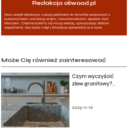
Redakcja oliwood.pl
Nasz zespół redakcyjny z pasją podchodzi do tematów związanych z
budownictwem, aranżacją wnętrz, nieruchomościami, ogrodem oraz
lifestylem. Chętnie dzielimy się naszą wiedzą, upraszczając złożone
zagadnienia, aby każdy mógł z łatwością wprowadzić je w życie.
Może Cię również zainteresować
Czym wyczyścić
zlew granitowy?
Sprawdzone metody
i porady
2025-11-16