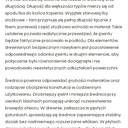
długością. Długość dla większości typów mierzy się od
spodu łba do końca trzpienia. Wyjątek stanowią łby
stożkowe – tam przyjmuje się pełną długość łącznie z
łbem, ponieważ część stożkowa wchodzi w materiał. Takie
ustalenie pozwala realistycznie przewidzieć, ile gwintu
będzie faktycznie pracowało w podłożu. Dla elementów
drewnianych bezpiecznym nawykiem jest pozostawienie
odpowiedniego odcinka gwintu w drugim elemencie, aby
połączenie było równomiernie dociągnięte i nie
powodowało nieestetycznych odkształceń powierzchni.
Średnica powinna odpowiadać grubości materiałów oraz
rodzajowi obciążenia konstrukcji w codziennym
użytkowaniu. Drobniejszy gwint i mniejsza średnica przy
cienkich blachach pomagają uniknąć rozwarstwienia
krawędzi otworu. W drewnie, zwłaszcza w gęstych
gatunkach, sprawdzają się średnice zapewniające stabilny
docisk bez nadmiernego rozszerzania włókien. W płytach