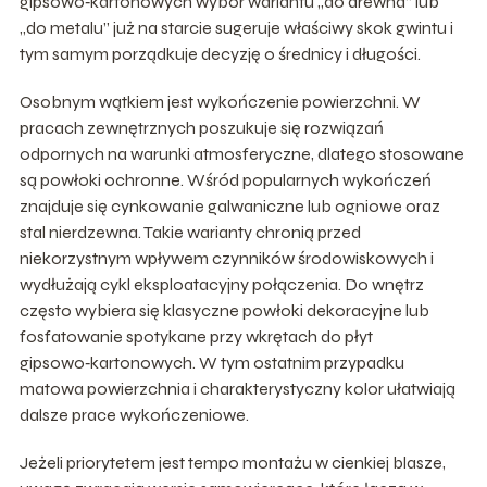
gipsowo‑kartonowych wybór wariantu „do drewna” lub
„do metalu” już na starcie sugeruje właściwy skok gwintu i
tym samym porządkuje decyzję o średnicy i długości.
Osobnym wątkiem jest wykończenie powierzchni. W
pracach zewnętrznych poszukuje się rozwiązań
odpornych na warunki atmosferyczne, dlatego stosowane
są powłoki ochronne. Wśród popularnych wykończeń
znajduje się cynkowanie galwaniczne lub ogniowe oraz
stal nierdzewna. Takie warianty chronią przed
niekorzystnym wpływem czynników środowiskowych i
wydłużają cykl eksploatacyjny połączenia. Do wnętrz
często wybiera się klasyczne powłoki dekoracyjne lub
fosfatowanie spotykane przy wkrętach do płyt
gipsowo‑kartonowych. W tym ostatnim przypadku
matowa powierzchnia i charakterystyczny kolor ułatwiają
dalsze prace wykończeniowe.
Jeżeli priorytetem jest tempo montażu w cienkiej blasze,