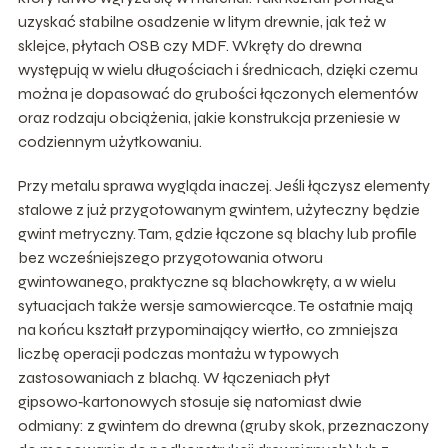
uzyskać stabilne osadzenie w litym drewnie, jak też w
sklejce, płytach OSB czy MDF. Wkręty do drewna
występują w wielu długościach i średnicach, dzięki czemu
można je dopasować do grubości łączonych elementów
oraz rodzaju obciążenia, jakie konstrukcja przeniesie w
codziennym użytkowaniu.
Przy metalu sprawa wygląda inaczej. Jeśli łączysz elementy
stalowe z już przygotowanym gwintem, użyteczny będzie
gwint metryczny. Tam, gdzie łączone są blachy lub profile
bez wcześniejszego przygotowania otworu
gwintowanego, praktyczne są blachowkręty, a w wielu
sytuacjach także wersje samowiercące. Te ostatnie mają
na końcu kształt przypominający wiertło, co zmniejsza
liczbę operacji podczas montażu w typowych
zastosowaniach z blachą. W łączeniach płyt
gipsowo‑kartonowych stosuje się natomiast dwie
odmiany: z gwintem do drewna (gruby skok, przeznaczony