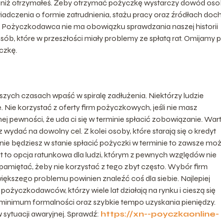
j, niż otrzymałeś. Żeby otrzymać pożyczkę wystarczy dowód oso
aświadczenia o formie zatrudnienia, stażu pracy oraz źródłach do
. Pożyczkodawca nie ma obowiązku sprawdzania naszej historii
sób, które w przeszłości miały problemy ze spłatą rat. Omijamy 
czkę.
jszych czasach wpaść w spiralę zadłużenia. Niektórzy ludzie
 Nie korzystać z oferty firm pożyczkowych, jeśli nie masz
j pewności, że uda ci się w terminie spłacić zobowiązanie. War
ydać na dowolny cel. Z kolei osoby, które starają się o kredyt
nie będziesz w stanie spłacić pożyczki w terminie to zawsze mo
est to opcja ratunkowa dla ludzi, którym z pewnych względów nie
pamiętać, żeby nie korzystać z tego zbyt często. Wybór firm
ększego problemu powinien znaleźć coś dla siebie. Najlepiej
życzkodawców, którzy wiele lat działają na rynku i cieszą się
 minimum formalności oraz szybkie tempo uzyskania pieniędzy.
sytuacji awaryjnej. Sprawdź:
https://xn--poyczkaonline-