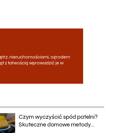
ętrz, nieruchomościami, ogrodem
ógł z łatwością wprowadzić je w
Czym wyczyścić spód patelni?
Skuteczne domowe metody
czyszczenia