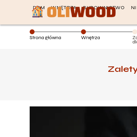
DOM
WNĘTRZA
BUDOWNICTWO
N
Strona główna
Wnętrza
Za
d
Zalety