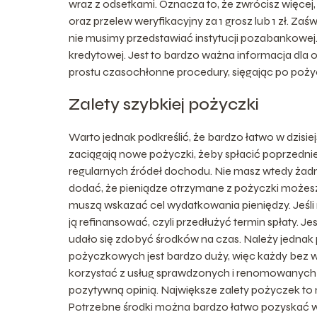
wraz z odsetkami. Oznacza to, że zwrócisz więce
oraz przelew weryfikacyjny za 1 grosz lub 1 zł. Z
nie musimy przedstawiać instytucji pozabankowej
kredytowej. Jest to bardzo ważna informacja dla o
prostu czasochłonne procedury, sięgając po poży
Zalety szybkiej pożyczki
Warto jednak podkreślić, że bardzo łatwo w dzisie
zaciągają nowe pożyczki, żeby spłacić poprzednie.
regularnych źródeł dochodu. Nie masz wtedy żadne
dodać, że pieniądze otrzymane z pożyczki możesz w
muszą wskazać cel wydatkowania pieniędzy. Jeśli 
ją refinansować, czyli przedłużyć termin spłaty. J
udało się zdobyć środków na czas. Należy jednak 
pożyczkowych jest bardzo duży, więc każdy bez wi
korzystać z usług sprawdzonych i renomowanych po
pozytywną opinią. Największe zalety pożyczek to
Potrzebne środki można bardzo łatwo pozyskać w 