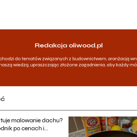
Redakcja oliwood.pl
odchodzi do tematów związanych z budownictwem, aranżacją wn
ię naszą wiedzą, upraszczając złożone zagadnienia, aby każdy m
ać
sztuje malowanie dachu?
dnik po cenach i
ch