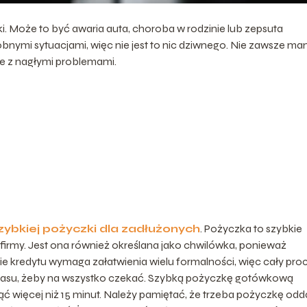
. Może to być awaria auta, choroba w rodzinie lub zepsuta
nymi sytuacjami, więc nie jest to nic dziwnego. Nie zawsze m
ie z nagłymi problemami.
zybkiej pożyczki dla zadłużonych
. Pożyczka to szybkie
firmy. Jest ona również określana jako chwilówka, ponieważ
nie kredytu wymaga załatwienia wielu formalności, więc cały pro
 czasu, żeby na wszystko czekać. Szybką pożyczkę gotówkową
ąć więcej niż 15 minut. Należy pamiętać, że trzeba pożyczkę od