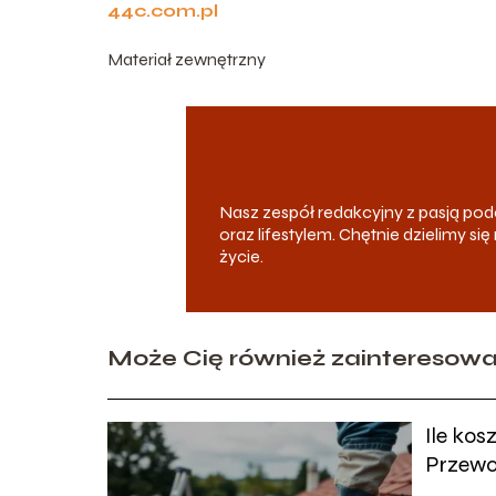
44c.com.pl
Materiał zewnętrzny
Nasz zespół redakcyjny z pasją p
oraz lifestylem. Chętnie dzielimy s
życie.
Może Cię również zainteresow
Ile ko
Przewo
usługa