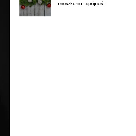
mieszkaniu – spójność
i harmonia